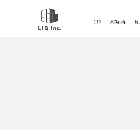
LIB
業務内容
施
外溝工事
エクステリア工事
基礎工事