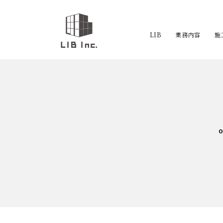
LIB
業務内容
施
外溝工事
エクステリア工事
基礎工事
o