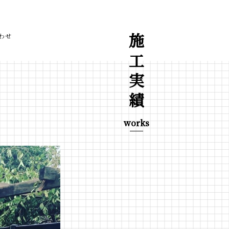
わせ
施工実績
works